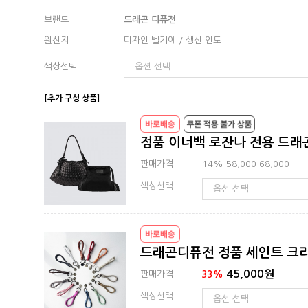
브랜드
드래곤 디퓨전
원산지
디자인 벨기에 / 생산 인도
색상선택
[추가 구성 상품]
정품 이너백 로잔나 전용 드래
판매가격
14%
58,000
68,000
색상선택
드래곤디퓨전 정품 세인트 크
45,000원
판매가격
33%
색상선택