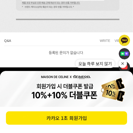
Q&A
WRITE
VIEW ALL
등록된 문의가 없습니다.
오늘 하루 보지 않기
(주)메종드셀린느 사업자 정보
|
|
|
사업자정보확인
개인정보처리방침
이용약관
고객센터
ABOUT 메종드셀린느
카카오
1초 회원가입
구매하기