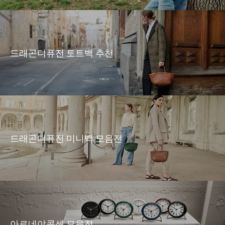
드래곤디퓨전 토트백 추천
드래곤디퓨전 미니백 모음전
아르네야콥센 모음전