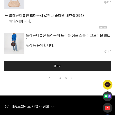
구지*
드래곤디퓨전 드래곤백 로잔나 숄더백 내츄럴 8943
감사합니다.
드래곤디퓨전 드래곤백 트리플 점프 스몰 다크브라운 881
1
상품 문의합니다.
강다*
글쓰기
1
2
3
4
5
(주)메종드셀린느 사업자 정보